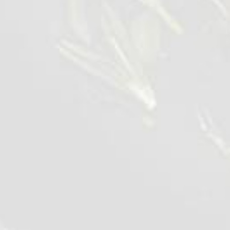
Ficat de pui refrigerat
700 g
VEZI DETALII