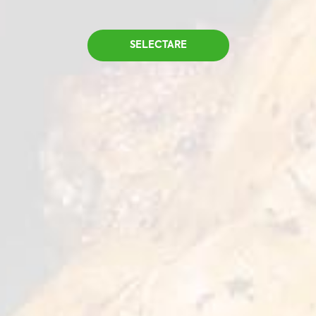
SUBPRODUSE
ARIPI
SELECTARE
GAMBĂ
PICIOR
ȘOLD
PIEPT
PUI ÎNTREG
PRODUSE