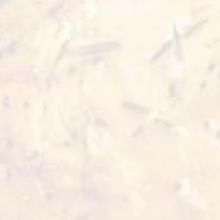
Pipote de pui refrigerat
700 g
VEZI DETALII