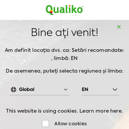
MD
MD
Acasă
Produse
Pui la rece
Subproduse
Bine ați venit!
SUBPRODUSE
Am definit locația dvs. ca: Setări recomandate:
, limbă: EN
CATEGORII
De asemenea, puteți selecta regiunea și limba:
Global
EN
Pui la rece
This website is using cookies. Learn more
here.
Allow cookies