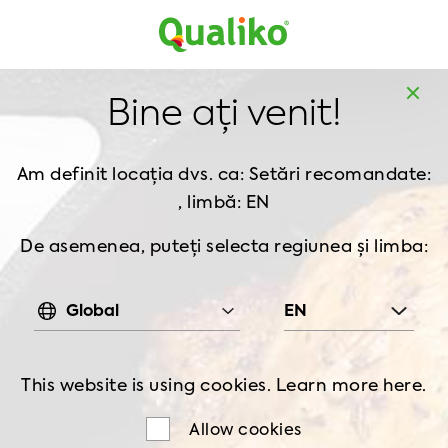
MD
MD
Acasă
Contactați-ne
Bine ați venit!
CONTACTAȚI-NE
Am definit locația dvs. ca: Setări recomandate:
, limbă: EN
Găsiți un manager regional de
De asemenea, puteți selecta regiunea și limba:
vânzări
Global
EN
This website is using cookies. Learn more
here.
Allow cookies
Qualiko – Aducem inovație în afacerea dvs. și