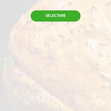
găsim soluții culinare care să se potrivească
operațiunilor dvs. zilnice.
SELECTARE
GĂSEȘTE
MOLDOVA, MHP Holding Agro
& Industrial
Serhii Tkachenko
+38 099
239 26 93
s.v.tkachenko@mhp.com.ua
EUROPEAN UNION MHP