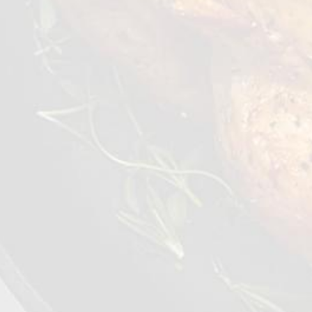
TRADE BV
sales@mhptrade.nl
+31 20 226 61 00
UNITED KINGDOM MHP FOOD
UK
sales@mhpfood.co.uk
+44 0 1707 935 203
UNITED ARAB EMIRATES MHP
©2026 - Qualiko
Food Trading