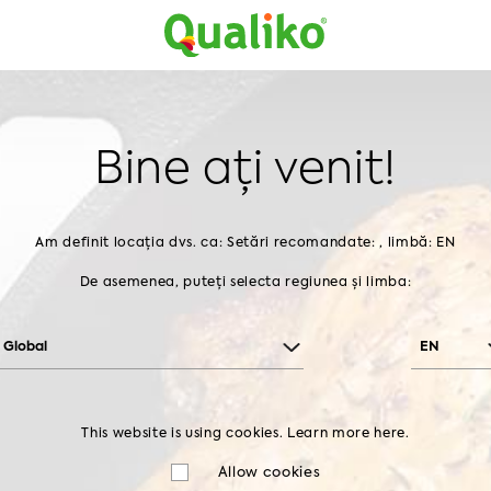
să
Produse
Despre noi
Contactați-ne
Acasă
Produse
Pui la rece
Piept
Bine ați venit!
PIEPT
CATEGORII
Am definit locația dvs. ca: Setări recomandate: , limbă: EN
De asemenea, puteți selecta regiunea și limba:
Global
EN
Pui congelat
Pui pane
This website is using cookies. Learn more
here.
ARIPI
GAMBĂ
PICIOR
ȘOLD
PI
Allow cookies