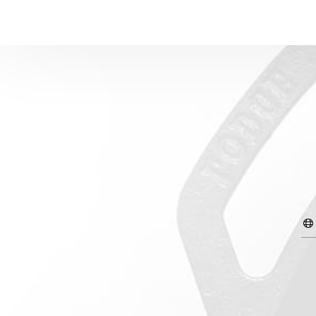
Aca
Pui la rece
SUBPRODUSE