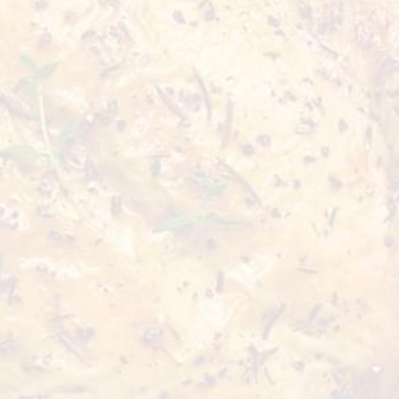
Piept de pui dezosat, fără piele
refrigerat