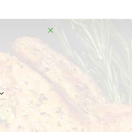
MD
MD
Pui la grătar
EPT
PUI ÎNTREG