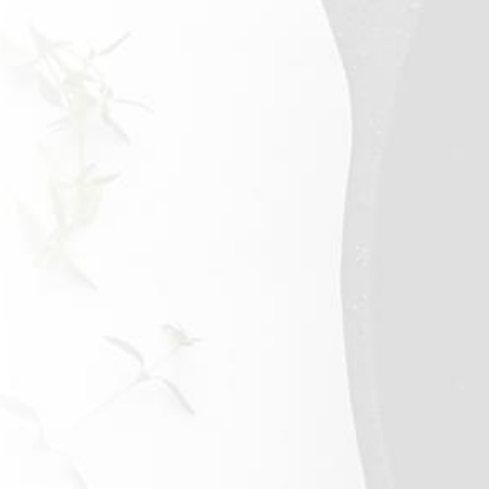
File mic de pui refrigerat