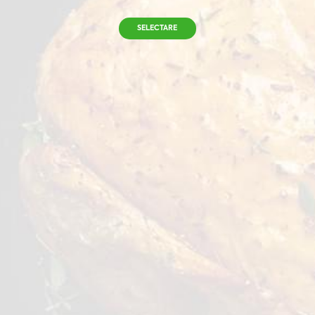
SELECTARE
PRODUSE
Piept de pui dezosat, fără piele
refrigerat